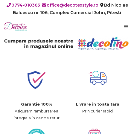
Sari
0774-010363
office@decotexstyle.ro
Bd Nicolae
la
Balcescu nr 106, Complex Comercial John, Pitesti
conținut
M
Garanție 100%
Livrare in toata tara
Asiguram rambursarea
Prin curier rapid
integrala in caz de retur