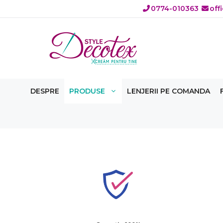
Sari
0774-010363
off
la
conținut
DESPRE
PRODUSE
LENJERII PE COMANDA