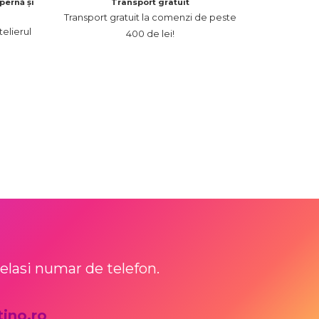
pernă și
Transport gratuit
Transport gratuit la comenzi de peste
elierul
400 de lei!
celasi numar de telefon.
ino.ro