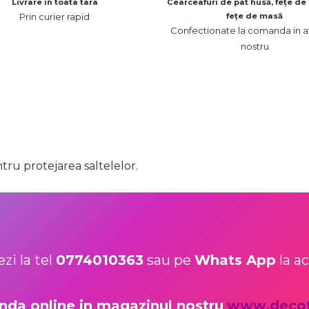
Livrare in toata tara
Cearceafuri de pat husă, fețe de 
Prin curier rapid
fețe de masă
Confectionate la comanda in at
nostru
tru protejarea saltelelor.
zi la tel
0774010363
sau pe
Whats App
la a
da online in magazinul nostru
www.decot