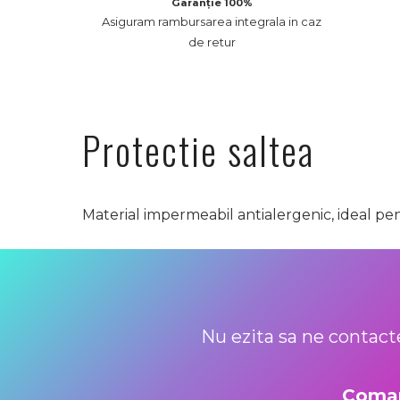
Garanție 100%
Asiguram rambursarea integrala in caz
de retur
Protectie saltea
Material impermeabil antialergenic, ideal pen
Nu ezita sa ne contacte
Coman