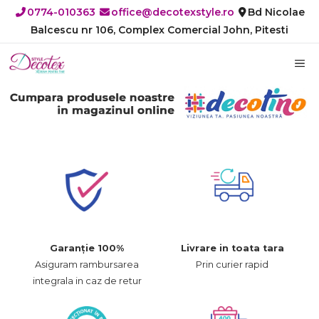
Sari
0774-010363
office@decotexstyle.ro
Bd Nicolae
la
Balcescu nr 106, Complex Comercial John, Pitesti
conținut
M
Garanție 100%
Livrare in toata tara
Asiguram rambursarea
Prin curier rapid
integrala in caz de retur