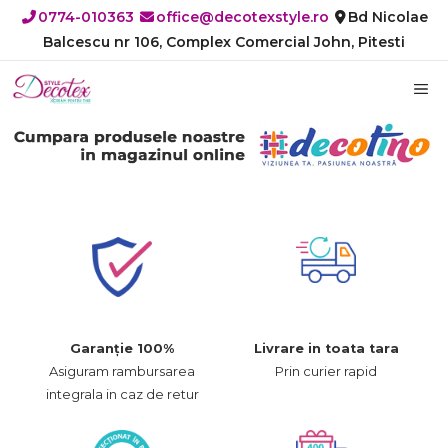
Sari
0774-010363
office@decotexstyle.ro
Bd Nicolae
la
Balcescu nr 106, Complex Comercial John, Pitesti
conținut
M
Garanție 100%
Livrare in toata tara
Asiguram rambursarea
Prin curier rapid
integrala in caz de retur