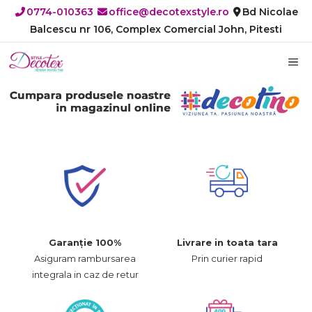
Sari
0774-010363
office@decotexstyle.ro
Bd Nicolae
la
Balcescu nr 106, Complex Comercial John, Pitesti
conținut
M
Garanție 100%
Livrare in toata tara
Asiguram rambursarea
Prin curier rapid
integrala in caz de retur