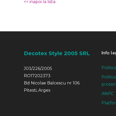
<< inapoi la lista
Info le
Decotex Style 2005 SRL
Politic
J03/226/2005
RO17202373
Politic
Bd Nicolae Balcescu nr 106
protect
Pitesti, Arges
ANPC
Platfo