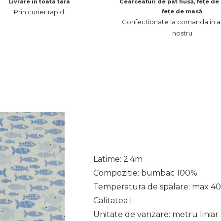
Livrare in toata tara
Cearceafuri de pat husă, fețe de 
Prin curier rapid
fețe de masă
Confectionate la comanda in at
nostru
Latime: 2.4m
Compozitie: bumbac 100%
Temperatura de spalare: max 40
Calitatea I
Unitate de vanzare: metru liniar