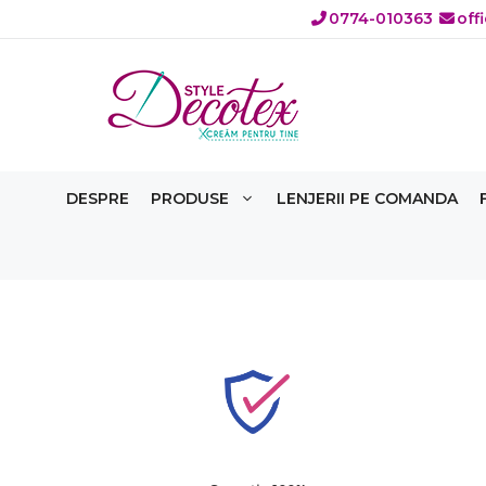
Sari
0774-010363
off
la
conținut
DESPRE
PRODUSE
LENJERII PE COMANDA