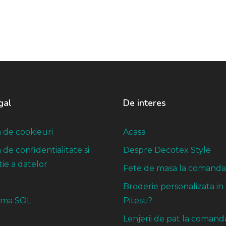
gal
De interes
a de cookieuri
Acasa
a de confidentialitate si
Despre Decotex Style
ie a datelor
Fete de masa la comanda
Broderie personalizata in
rma SOL
Pitesti?
Lenjerii de pat la comand