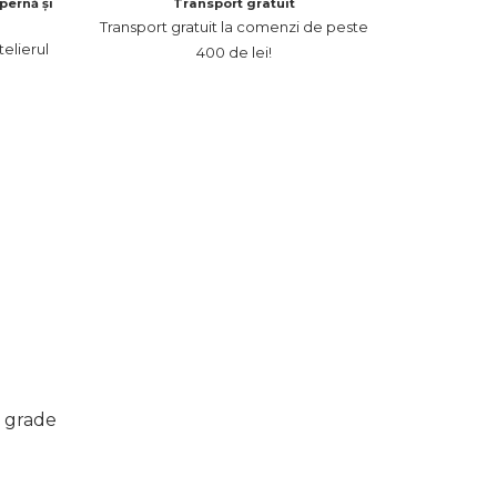
pernă și
Transport gratuit
Transport gratuit la comenzi de peste
elierul
400 de lei!
 grade