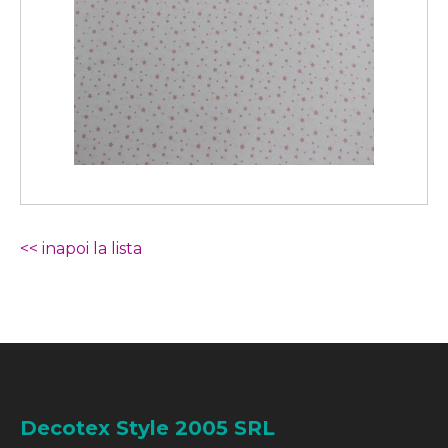
<< inapoi la lista
Decotex Style 2005 SRL