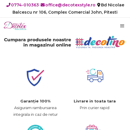
Sari
0774-010363
office@decotexstyle.ro
Bd Nicolae
la
Balcescu nr 106, Complex Comercial John, Pitesti
conținut
M
Garanție 100%
Livrare in toata tara
Asiguram rambursarea
Prin curier rapid
integrala in caz de retur