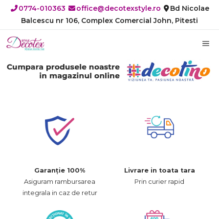
Sari
0774-010363
office@decotexstyle.ro
Bd Nicolae
la
Balcescu nr 106, Complex Comercial John, Pitesti
conținut
M
Garanție 100%
Livrare in toata tara
Asiguram rambursarea
Prin curier rapid
integrala in caz de retur