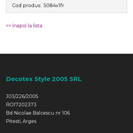
Cod produs:
5084v1fr
<< inapoi la lista
Decotex Style 2005 SRL
J03/226/2005
RO17202373
Bd Nicolae Balcescu nr 106
Pitesti, Arges