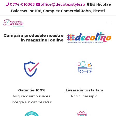
Sari
0774-010363
office@decotexstyle.ro
Bd Nicolae
la
Balcescu nr 106, Complex Comercial John, Pitesti
conținut
M
Garanție 100%
Livrare in toata tara
Asiguram rambursarea
Prin curier rapid
integrala in caz de retur