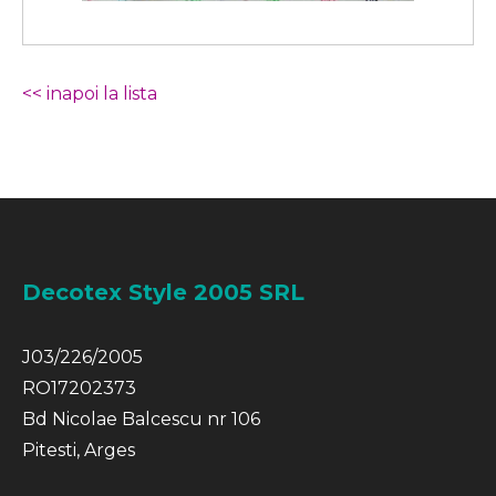
<< inapoi la lista
Decotex Style 2005 SRL
J03/226/2005
RO17202373
Bd Nicolae Balcescu nr 106
Pitesti, Arges