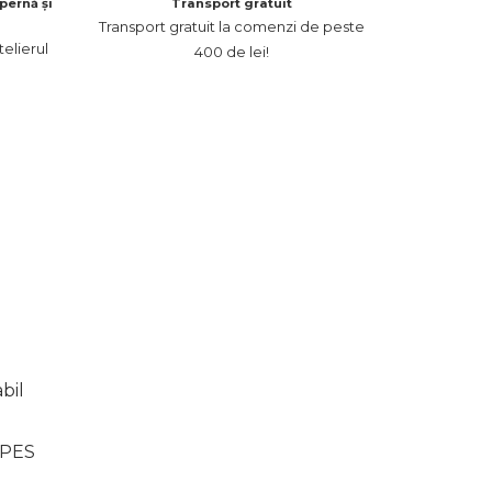
pernă și
Transport gratuit
Transport gratuit la comenzi de peste
elierul
400 de lei!
bil
 PES