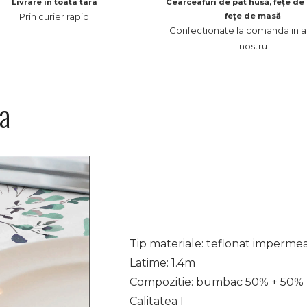
Livrare in toata tara
Cearceafuri de pat husă, fețe de 
Prin curier rapid
fețe de masă
Confectionate la comanda in at
nostru
na
Tip materiale: teflonat impermea
Latime: 1.4m
Compozitie: bumbac 50% + 50%
Calitatea I