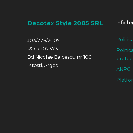
Info le
Decotex Style 2005 SRL
Politic
J03/226/2005
RO17202373
Politic
Bd Nicolae Balcescu nr 106
protect
Pitesti, Arges
ANPC
Platfo