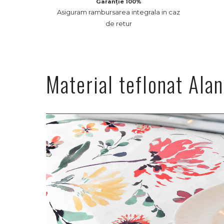
Garanție 100%
Asiguram rambursarea integrala in caz
de retur
Material teflonat Ala