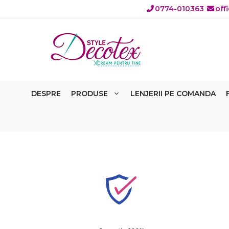
Sari
0774-010363
off
la
conținut
DESPRE
PRODUSE
LENJERII PE COMANDA