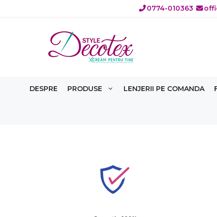
Sari
0774-010363
off
la
conținut
DESPRE
PRODUSE
LENJERII PE COMANDA