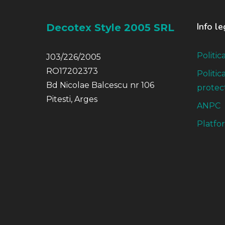
Info le
Decotex Style 2005 SRL
Politic
J03/226/2005
RO17202373
Politic
Bd Nicolae Balcescu nr 106
protect
Pitesti, Arges
ANPC
Platfo