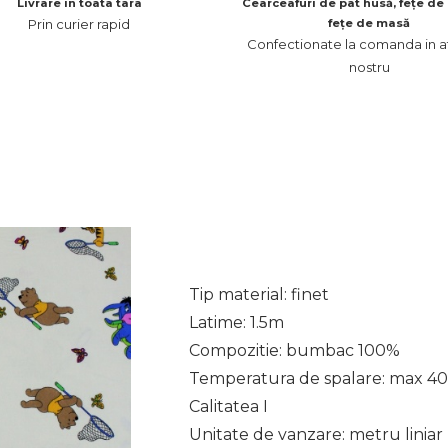
Livrare in toata tara
Cearceafuri de pat husă, fețe de 
Prin curier rapid
fețe de masă
Confectionate la comanda in at
nostru
Tip material: finet
Latime: 1.5m
Compozitie: bumbac 100%
Temperatura de spalare: max 40
Calitatea I
Unitate de vanzare: metru liniar