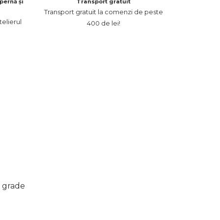
pernă și
Transport gratuit
Transport gratuit la comenzi de peste
elierul
400 de lei!
 grade