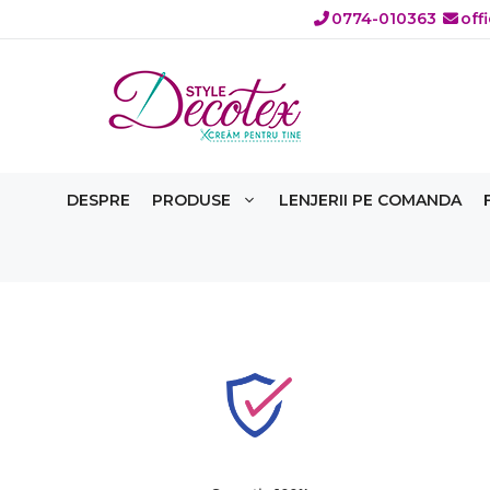
Sari
0774-010363
off
la
conținut
DESPRE
PRODUSE
LENJERII PE COMANDA