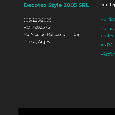
Info le
Decotex Style 2005 SRL
Politic
J03/226/2005
RO17202373
Politic
Bd Nicolae Balcescu nr 106
protect
Pitesti, Arges
ANPC
Platfo