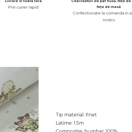
Livrare in toata tara
Cearceafuri de pat husă, fețe de 
Prin curier rapid
fețe de masă
Confectionate la comanda in at
nostru
Tip material: finet
Latime: 1.5m
Compozitie: bumbac 100%