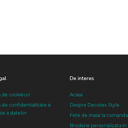
gal
De interes
a de cookieuri
Acasa
a de confidentialitate si
Despre Decotex Style
ie a datelor
Fete de masa la comanda
Broderie personalizata in