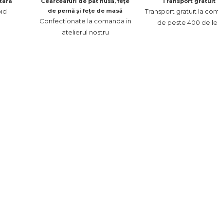
 tara
Cearceafuri de pat husă, fețe
Transport gratuit
pid
de pernă și fețe de masă
Transport gratuit la co
Confectionate la comanda in
de peste 400 de lei
atelierul nostru