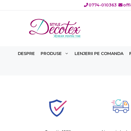
Sari
0774-010363
off
la
conținut
DESPRE
PRODUSE
LENJERII PE COMANDA