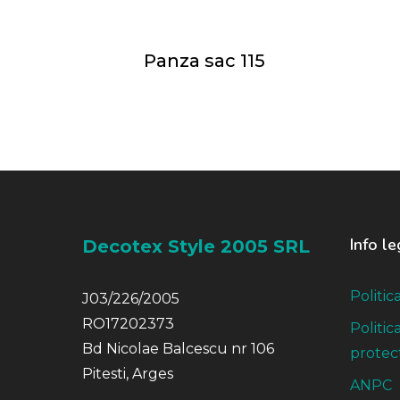
Panza sac 115
Info le
Decotex Style 2005 SRL
Politic
J03/226/2005
RO17202373
Politic
Bd Nicolae Balcescu nr 106
protect
Pitesti, Arges
ANPC