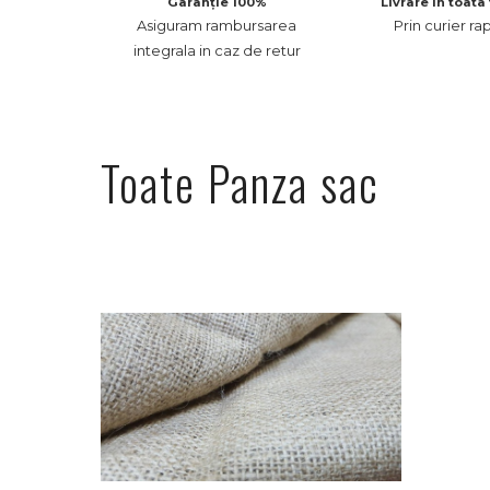
Garanție 100%
Livrare in toata
Asiguram rambursarea
Prin curier ra
integrala in caz de retur
Toate Panza sac