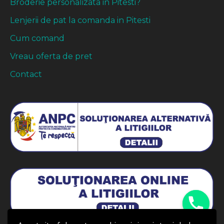
Broderie personalizata in Pitesti?
Lenjerii de pat la comanda in Pitesti
Cum comand
Vreau oferta de pret
Contact