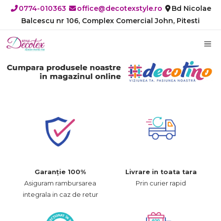
Sari
0774-010363
office@decotexstyle.ro
Bd Nicolae
la
Balcescu nr 106, Complex Comercial John, Pitesti
conținut
M
Garanție 100%
Livrare in toata tara
Asiguram rambursarea
Prin curier rapid
integrala in caz de retur